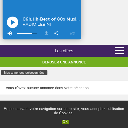
Les offres
DÉPOSER UNE ANNONCE
Mes annonces sélectionnées
Vous n'avez aucune annonce dans votre sélection
Copyright ©
LEBINI
En poursuivant votre navigation sur notre site, vous acceptez l’utilisation
de Cookies.
FAQ
-
Règles de diffusion
-
Infos légales et CGU
-
Nous contacter
OK