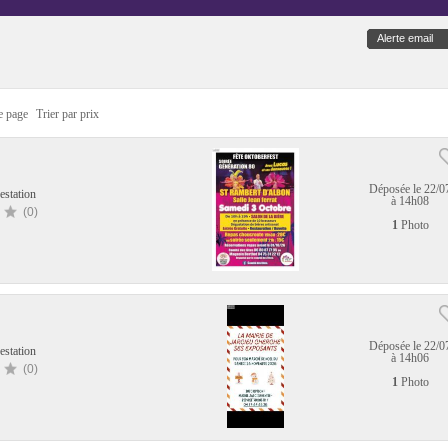
Alerte email
e page
Trier par prix
Déposée le 22/0
estation
à 14h08
(0)
1
Photo
Déposée le 22/0
estation
à 14h06
(0)
1
Photo