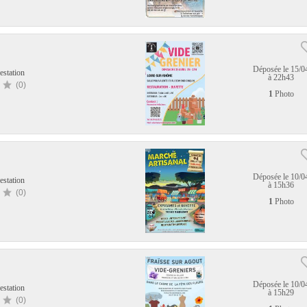
Déposée le 15/0
estation
à 22h43
(0)
1
Photo
Déposée le 10/0
estation
à 15h36
(0)
1
Photo
Déposée le 10/0
estation
à 15h29
(0)