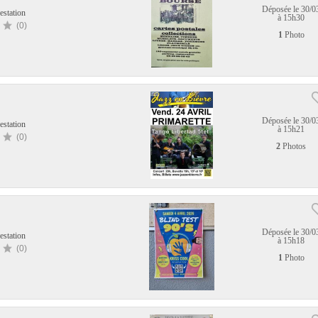
Déposée le 30/0
estation
à 15h30
(0)
1
Photo
Déposée le 30/0
estation
à 15h21
(0)
2
Photos
Déposée le 30/0
estation
à 15h18
(0)
1
Photo