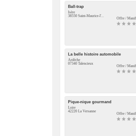
Ball-trap
Isère
38550 Saint-Maurice-l'...
Offre / Manif
La belle histoire automobile
Ardèche
07340 Talencieux
Offre / Manif
Pique-nique gourmand
Loire
42220 La Versanne
Offre / Manif