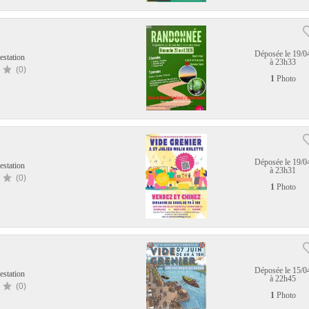
Déposée le 19/0
estation
à 23h33
(0)
1
Photo
Déposée le 19/0
estation
à 23h31
(0)
1
Photo
Déposée le 15/0
estation
à 22h45
(0)
1
Photo