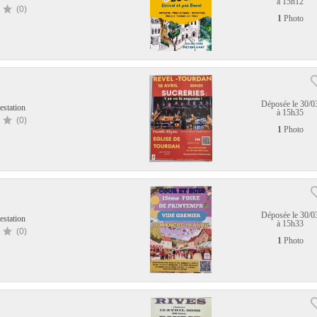
à 15h12
(0)
1
Photo
Déposée le 30/0
estation
à 15h35
(0)
1
Photo
Déposée le 30/0
estation
à 15h33
(0)
1
Photo