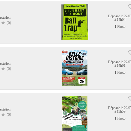
Déposée le 22/0
estation
à 14h04
(0)
1
Photo
Déposée le 22/0
estation
à 14h01
(0)
1
Photo
Déposée le 22/0
estation
à 13h59
(0)
1
Photo