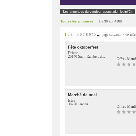
Les annonces du vendeur association lebini(2)
Toutes les annonces :
1 à 30 sur 4168
...
1
2
3
4
5
6
7
8
9
10
page suivante >
dernièr
Fête oktoberfest
Drôme
26140 Saint-Rambert-d'...
Offre / Manif
Marché de noël
Isère
38270 Jarcieu
Offre / Manif