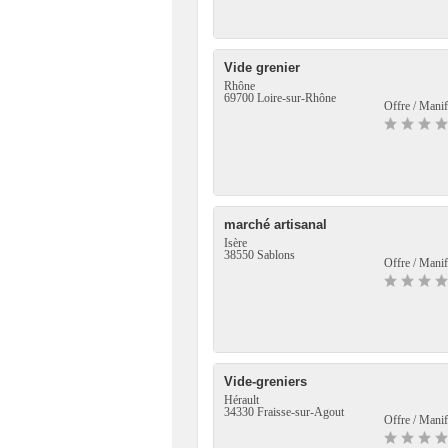
Vide grenier
Rhône
69700 Loire-sur-Rhône
Offre / Manif
marché artisanal
Isère
38550 Sablons
Offre / Manif
Vide-greniers
Hérault
34330 Fraisse-sur-Agout
Offre / Manif