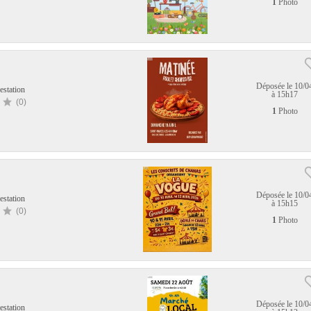
1
Photo
Déposée le 10/0
estation
à 15h17
(0)
1
Photo
Déposée le 10/0
estation
à 15h15
(0)
1
Photo
Déposée le 10/0
estation